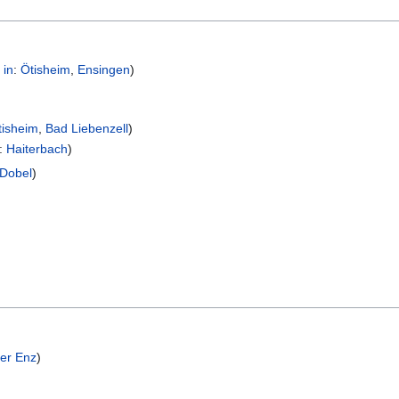
 in
:
Ötisheim
,
Ensingen
)
tisheim
,
Bad Liebenzell
)
:
Haiterbach
)
Dobel
)
der Enz
)