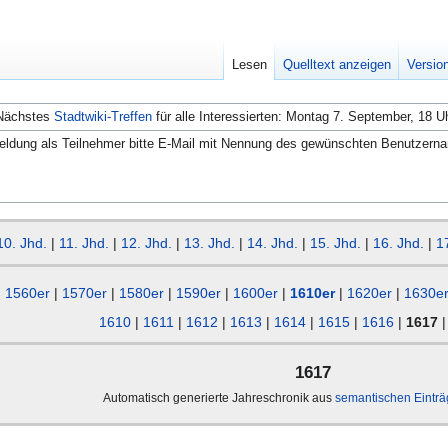
Lesen
Quelltext anzeigen
Versio
Nächstes
Stadtwiki-Treffen
für alle Interessierten: Montag 7. September, 18 U
ldung als Teilnehmer bitte E-Mail mit Nennung des gewünschten Benutzern
10. Jhd.
|
11. Jhd.
|
12. Jhd.
|
13. Jhd.
|
14. Jhd.
|
15. Jhd.
|
16. Jhd.
|
1
1560er
|
1570er
|
1580er
|
1590er
|
1600er
|
1610er
|
1620er
|
1630e
1610
|
1611
|
1612
|
1613
|
1614
|
1615
|
1616
|
1617
1617
Automatisch generierte Jahreschronik aus
semantischen Eintr