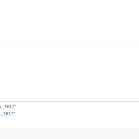
ma
„1617”
 „1617”