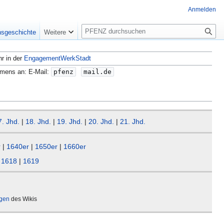
Anmelden
S
nsgeschichte
Weitere
u
c
hr in der
EngagementWerkStadt
h
e
amens an: E-Mail:
pfenz
mail.de
7. Jhd.
|
18. Jhd.
|
19. Jhd.
|
20. Jhd.
|
21. Jhd.
r
|
1640er
|
1650er
|
1660er
|
1618
|
1619
ägen
des Wikis