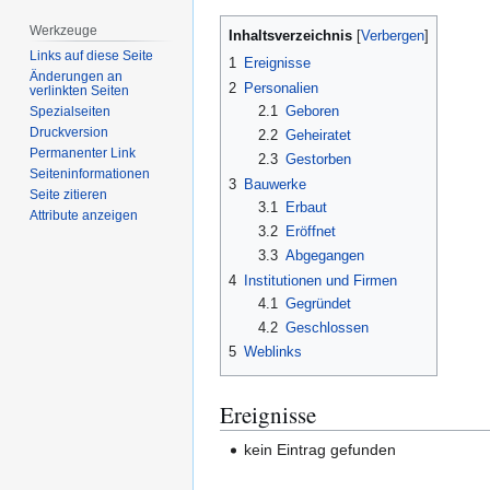
Werkzeuge
Inhaltsverzeichnis
Links auf diese Seite
1
Ereignisse
Änderungen an
2
Personalien
verlinkten Seiten
2.1
Geboren
Spezialseiten
Druckversion
2.2
Geheiratet
Permanenter Link
2.3
Gestorben
Seiten­­informationen
3
Bauwerke
Seite zitieren
3.1
Erbaut
Attribute anzeigen
3.2
Eröffnet
3.3
Abgegangen
4
Institutionen und Firmen
4.1
Gegründet
4.2
Geschlossen
5
Weblinks
Ereignisse
kein Eintrag gefunden