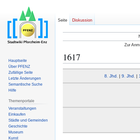
Seite
Diskussion
Zur Anme
1617
Hauptseite
Über PFENZ
Zur
Zur
Zufällige Seite
8. Jhd.
|
9. Jhd.
|
Navigation
Suche
Letzte Änderungen
Semantische Suche
springen
springen
Hilfe
Themenportale
Veranstaltungen
Einkaufen
Städte und Gemeinden
Geschichte
Museum
Kunst