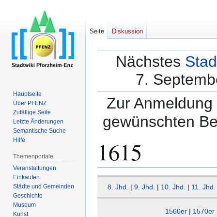
Seite
Diskussion
Nächstes
Stad
7. Septembe
Hauptseite
Zur Anmeldung a
Über PFENZ
Zufällige Seite
gewünschten Be
Letzte Änderungen
Semantische Suche
1615
Hilfe
Themenportale
Veranstaltungen
Einkaufen
Zur
Zur
Städte und Gemeinden
8. Jhd.
|
9. Jhd.
|
10. Jhd.
|
11. Jhd.
Navigation
Suche
Geschichte
springen
springen
Museum
1560er
|
1570er
Kunst