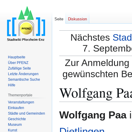
Seite
Diskussion
Nächstes
Stad
7. Septembe
Hauptseite
Zur Anmeldung a
Über PFENZ
Zufällige Seite
gewünschten Be
Letzte Änderungen
Semantische Suche
Wolfgang Pa
Hilfe
Themenportale
Veranstaltungen
Einkaufen
Zur
Zur
Wolfgang Paa
i
Städte und Gemeinden
Navigation
Suche
Geschichte
springen
springen
Museum
Dietlingen
.
Kunst