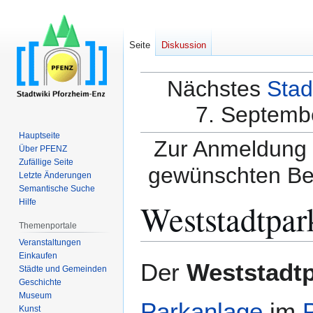
Seite
Diskussion
Nächstes
Stad
7. Septembe
Hauptseite
Zur Anmeldung a
Über PFENZ
Zufällige Seite
gewünschten Be
Letzte Änderungen
Semantische Suche
Weststadtpar
Hilfe
Themenportale
Veranstaltungen
Einkaufen
Zur
Zur
Der
Weststadt
Städte und Gemeinden
Navigation
Suche
Geschichte
springen
springen
Museum
Parkanlage
im
Kunst