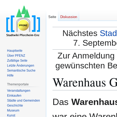
Seite
Diskussion
Nächstes
Stad
7. Septembe
Hauptseite
Zur Anmeldung a
Über PFENZ
Zufällige Seite
gewünschten Be
Letzte Änderungen
Semantische Suche
Warenhaus G
Hilfe
Themenportale
Veranstaltungen
Einkaufen
Zur
Zur
Das
Warenhaus
Städte und Gemeinden
Navigation
Suche
Geschichte
springen
springen
Museum
war eine Warenh
Kunst