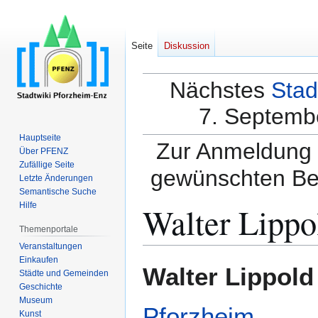
Seite
Diskussion
Nächstes
Stad
7. Septembe
Hauptseite
Zur Anmeldung a
Über PFENZ
Zufällige Seite
gewünschten Be
Letzte Änderungen
Semantische Suche
Walter Lippo
Hilfe
Themenportale
Veranstaltungen
Einkaufen
Zur
Zur
Walter Lippold
Städte und Gemeinden
Navigation
Suche
Geschichte
springen
springen
Museum
Pforzheim
.
Kunst