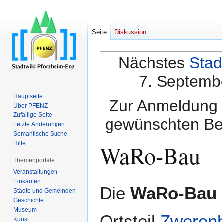
Seite
Diskussion
Nächstes
Stad
7. Septembe
Hauptseite
Zur Anmeldung a
Über PFENZ
Zufällige Seite
gewünschten Be
Letzte Änderungen
Semantische Suche
WaRo-Bau
Hilfe
Themenportale
Veranstaltungen
Einkaufen
Zur
Zur
Die
WaRo-Bau
Städte und Gemeinden
Navigation
Suche
Geschichte
springen
springen
Museum
Ortsteil
Zweren
Kunst