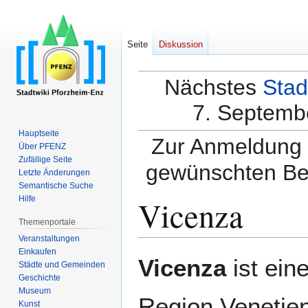
Seite
Diskussion
Nächstes
Stad
7. Septembe
Hauptseite
Zur Anmeldung a
Über PFENZ
Zufällige Seite
gewünschten Be
Letzte Änderungen
Semantische Suche
Vicenza
Hilfe
Themenportale
Veranstaltungen
Einkaufen
Zur
Zur
Vicenza
ist ein
Städte und Gemeinden
Navigation
Suche
Geschichte
springen
springen
Museum
Region Venetien
Kunst