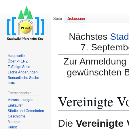
Seite
Diskussion
Nächstes
Stad
7. Septembe
Hauptseite
Zur Anmeldung a
Über PFENZ
Zufällige Seite
gewünschten B
Letzte Änderungen
Semantische Suche
Hilfe
Themenportale
Vereinigte V
Veranstaltungen
Einkaufen
Städte und Gemeinden
Geschichte
Zur
Zur
Die
Vereinigte
Museum
Navigation
Suche
Kunst