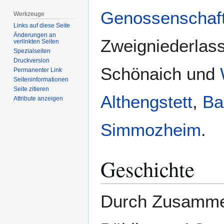
springen
springen
Genossenschaf
Werkzeuge
Links auf diese Seite
Änderungen an
Zweigniederlas
verlinkten Seiten
Spezialseiten
Druckversion
Schönaich und
Permanenter Link
Seiten­­informationen
Seite zitieren
Althengstett
,
Ba
Attribute anzeigen
Simmozheim
.
Geschichte
Durch Zusammen