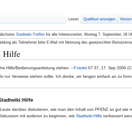
Lesen
Quelltext anzeigen
Versio
Nächstes
Stadtwiki-Treffen
für alle Interessierten: Montag 7. September, 18 U
ldung als Teilnehmer bitte E-Mail mit Nennung des gewünschten Benutzern
:
Hilfe
iche Hilfe/Bedienungsanleitung stehen. --
Friedel
07:37, 17. Sep 2006 (
ls nur Verweise stehen sollte. Ich denke, wir fangen einfach an zu formu
tadtwiki:Hilfe
Leute darüber diskutieren, wie man den Inhalt von PFENZ so gut wie m
Diskussion mit anderen zu beginnen, wie
Stadtwiki:Hilfe
verbessert wer