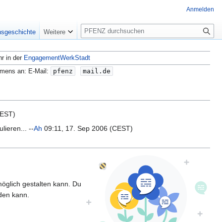
Anmelden
S
nsgeschichte
Weitere
u
c
hr in der
EngagementWerkStadt
h
e
amens an: E-Mail:
pfenz
mail.de
CEST)
lieren... --
Ah
09:11, 17. Sep 2006 (CEST)
öglich gestalten kann. Du
den kann.