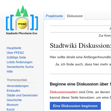
Projektseite
Diskussion
Zur Anme
Stadtwiki Diskussion
Hauptseite
Über PFENZ
Zur
Zur
Hier sollte direkt eine Anfängerfreundl
Zufällige Seite
Navigation
Suche
Letzte Änderungen
Ja, ich finde auch, dass hier mehr a
Semantische Suche
springen
springen
Hilfe
Themenportale
Beginne eine Diskussion über S
Veranstaltungen
Einkaufen
Diskussionsseiten
sind Orte, an denen 
Städte und Gemeinden
kannst diese Seite benutzen, um eine 
Geschichte
Museum
Eine Diskussion beginnen
Kunst