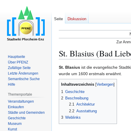
Seite
Diskussion
Zur Anme
St. Blasius (Bad Lieb
Hauptseite
Über PFENZ
Zur
Zur
St. Blasius
ist die evangelische Stadt
Zufällige Seite
Navigation
Suche
Letzte Änderungen
wurde um 1600 erstmals erwähnt.
Semantische Suche
springen
springen
Inhaltsverzeichnis
Hilfe
1
Geschichte
Themenportale
2
Beschreibung
Veranstaltungen
2.1
Architektur
Einkaufen
2.2
Ausstattung
Städte und Gemeinden
3
Weblinks
Geschichte
Museum
Kunst