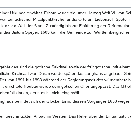
 einer Urkunde erwähnt. Erbaut wurde sie unter Herzog Welf VI. von 
ar zunächst nur Mittelpunktkirche für die Orte um Liebenzell. Später r
 kurz vor Weil der Stadt. Zuständig bis zur Einführung der Reformation
war das Bistum Speyer. 1603 kam die Gemeinde zur Württembergischen
ngebäudes sind die gotische Sakristei sowie der frühgotische, mit eine
ntliche Kirchsaal war. Daran wurde später das Langhaus angebaut. Sei
r. Der von 1891 bis 1893 während der Regierungszeit des württembergi
 II. errichtete Neubau wurde dem gotischen Chor angepasst. Das Mittels
 ebenfalls innen, denn es ist nicht eingewölbt.
nghaus befindet sich der Glockenturm, dessen Vorgänger 1653 wegen 
alen geschmückten Anbau im Westen. Das Relief über der Eingangstür, es 