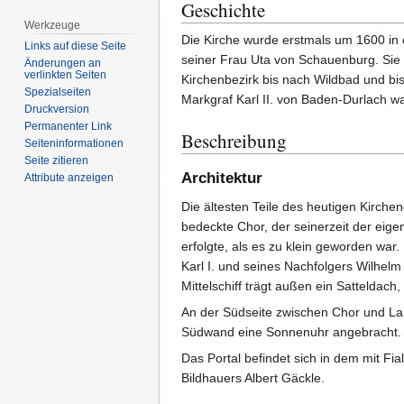
Geschichte
Werkzeuge
Die Kirche wurde erstmals um 1600 in
Links auf diese Seite
seiner Frau Uta von Schauenburg. Sie w
Änderungen an
verlinkten Seiten
Kirchenbezirk bis nach Wildbad und bis
Spezialseiten
Markgraf Karl II. von Baden-Durlach 
Druckversion
Permanenter Link
Beschreibung
Seiten­­informationen
Seite zitieren
Architektur
Attribute anzeigen
Die ältesten Teile des heutigen Kirche
bedeckte Chor, der seinerzeit der eige
erfolgte, als es zu klein geworden wa
Karl I. und seines Nachfolgers Wilhelm
Mittelschiff trägt außen ein Satteldach,
An der Südseite zwischen Chor und La
Südwand eine Sonnenuhr angebracht.
Das Portal befindet sich in dem mit Fi
Bildhauers Albert Gäckle.