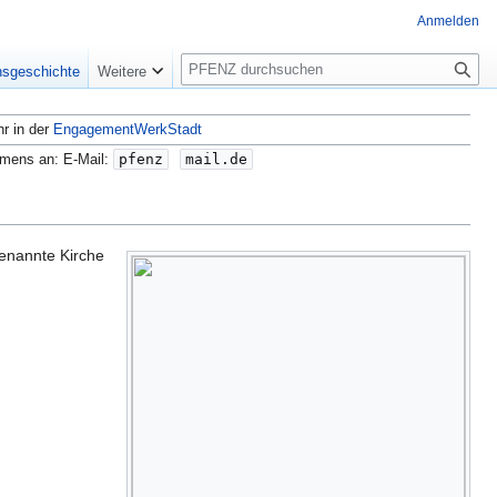
Anmelden
S
nsgeschichte
Weitere
u
c
hr in der
EngagementWerkStadt
h
e
amens an: E-Mail:
pfenz
mail.de
benannte Kirche