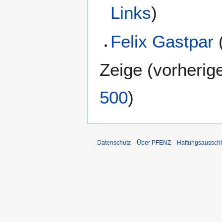
Links
)
Felix Gastpar
Zeige (
vorherig
500
)
Datenschutz
Über PFENZ
Haftungsaussch