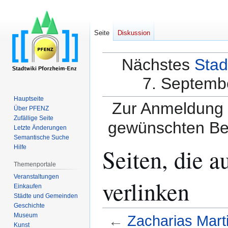
Seite
Diskussion
Nächstes
Stad
7. Septembe
Hauptseite
Zur Anmeldung a
Über PFENZ
Zufällige Seite
gewünschten Be
Letzte Änderungen
Semantische Suche
Seiten, die a
Hilfe
Themenportale
Veranstaltungen
verlinken
Einkaufen
Städte und Gemeinden
Geschichte
Museum
←
Zacharias Marti
Kunst