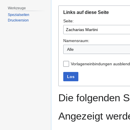
Werkzeuge
Zur
Zur
Links auf diese Seite
Navigation
Suche
Spezialseiten
Druckversion
Seite:
springen
springen
Namensraum:
Alle
Vorlageneinbindungen ausblen
Los
Die folgenden S
Angezeigt werde