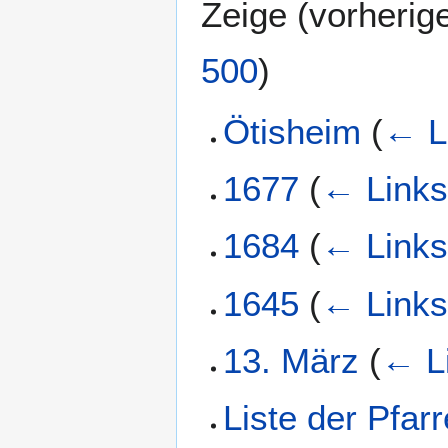
Zeige (
vorherig
500
)
Ötisheim
(
← L
1677
(
← Link
1684
(
← Link
1645
(
← Link
13. März
(
← L
Liste der Pfar