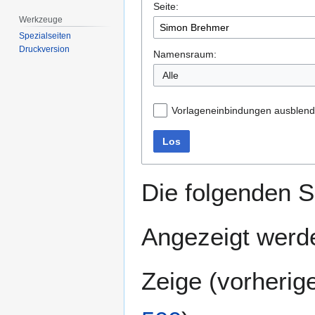
Seite:
springen
springen
Werkzeuge
Spezialseiten
Druckversion
Namensraum:
Alle
Vorlageneinbindungen ausblen
Los
Die folgenden S
Angezeigt werde
Zeige (
vorherig