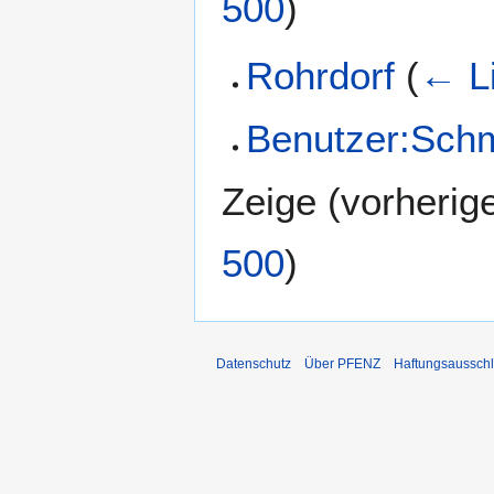
500
)
Rohrdorf
(
← L
Benutzer:Schm
Zeige (
vorherig
500
)
Datenschutz
Über PFENZ
Haftungsaussch