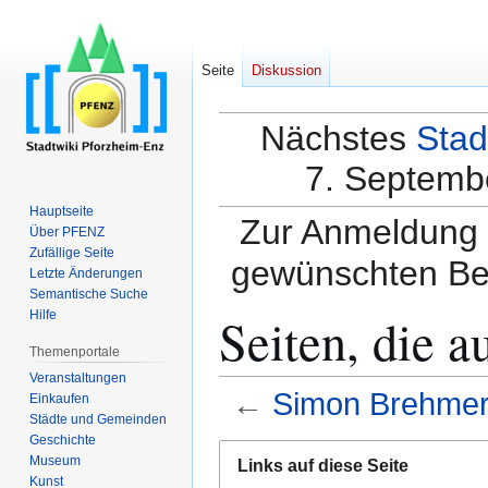
Seite
Diskussion
Nächstes
Stad
7. Septembe
Hauptseite
Zur Anmeldung a
Über PFENZ
Zufällige Seite
gewünschten Be
Letzte Änderungen
Semantische Suche
Seiten, die 
Hilfe
Themenportale
Veranstaltungen
←
Simon Brehme
Einkaufen
Städte und Gemeinden
Geschichte
Zur
Zur
Museum
Links auf diese Seite
Navigation
Suche
Kunst