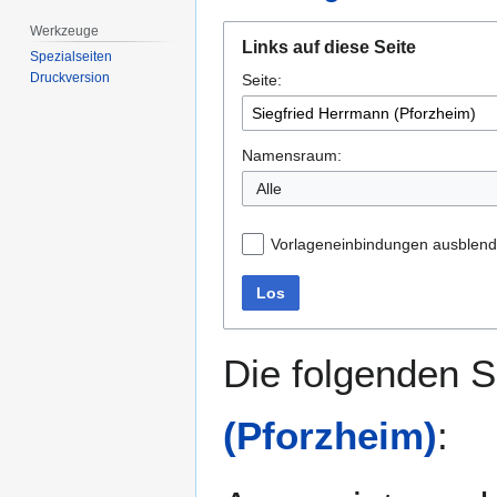
Werkzeuge
Zur
Zur
Links auf diese Seite
Navigation
Suche
Spezialseiten
Druckversion
Seite:
springen
springen
Namensraum:
Alle
Vorlageneinbindungen ausblen
Los
Die folgenden S
(Pforzheim)
: