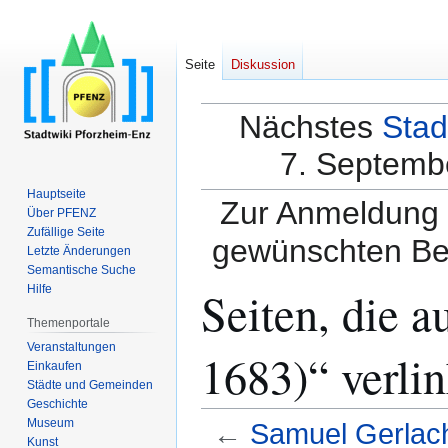
Seite
Diskussion
Nächstes
Stad
7. Septembe
Hauptseite
Zur Anmeldung a
Über PFENZ
Zufällige Seite
gewünschten Be
Letzte Änderungen
Semantische Suche
Seiten, die 
Hilfe
Themenportale
Veranstaltungen
1683)“ verli
Einkaufen
Städte und Gemeinden
Geschichte
Museum
←
Samuel Gerlac
Kunst