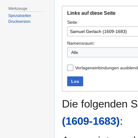
Werkzeuge
Zur
Zur
Links auf diese Seite
Navigation
Suche
Spezialseiten
Druckversion
Seite:
springen
springen
Namensraum:
Alle
Vorlageneinbindungen ausblen
Los
Die folgenden S
(1609-1683)
: