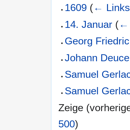
1609
(
← Link
14. Januar
(
← 
Georg Friedri
Johann Deuce
Samuel Gerla
Samuel Gerlac
Zeige (
vorherig
500
)