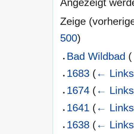
Angezeigt werde
Zeige (
vorherig
500
)
Bad Wildbad
(
1683
(
← Link
1674
(
← Link
1641
(
← Link
1638
(
← Link