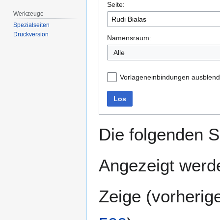
Seite:
springen
springen
Werkzeuge
Spezialseiten
Druckversion
Namensraum:
Alle
Vorlageneinbindungen ausblen
Los
Die folgenden S
Angezeigt werde
Zeige (
vorherig