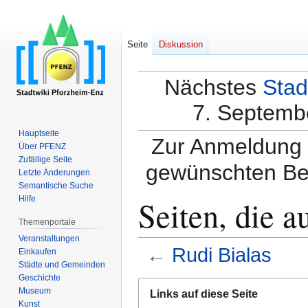
Seite
Diskussion
Nächstes
Stad
7. Septembe
Hauptseite
Zur Anmeldung a
Über PFENZ
Zufällige Seite
gewünschten Be
Letzte Änderungen
Semantische Suche
Seiten, die a
Hilfe
Themenportale
Veranstaltungen
←
Rudi Bialas
Einkaufen
Städte und Gemeinden
Geschichte
Zur
Zur
Museum
Links auf diese Seite
Navigation
Suche
Kunst