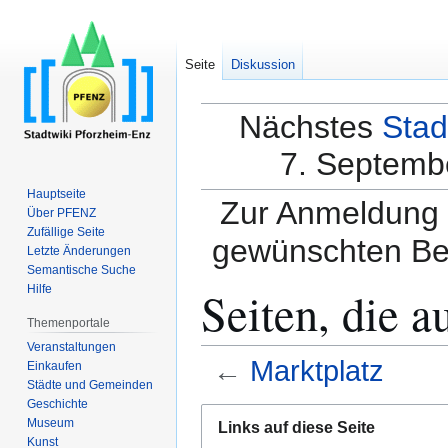
Seite
Diskussion
Nächstes
Stad
7. Septembe
Hauptseite
Zur Anmeldung a
Über PFENZ
Zufällige Seite
gewünschten Be
Letzte Änderungen
Semantische Suche
Seiten, die a
Hilfe
Themenportale
Veranstaltungen
←
Marktplatz
Einkaufen
Städte und Gemeinden
Geschichte
Zur
Zur
Museum
Links auf diese Seite
Navigation
Suche
Kunst