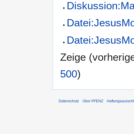
Diskussion:Ma
Datei:JesusMo
Datei:JesusMo
Zeige (
vorherig
500
)
Datenschutz
Über PFENZ
Haftungsaussch