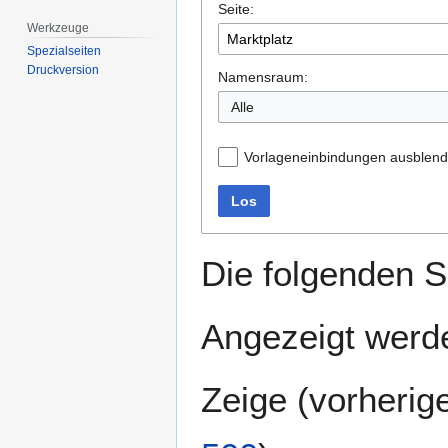
Seite:
springen
springen
Werkzeuge
Spezialseiten
Druckversion
Namensraum:
Alle
Vorlageneinbindungen ausblen
Los
Die folgenden S
Angezeigt werde
Zeige (
vorherig