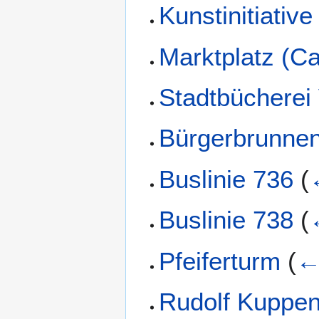
Kunstinitiativ
Marktplatz (C
Stadtbücherei
Bürgerbrunnen
Buslinie 736
(
Buslinie 738
(
Pfeiferturm
(
←
Rudolf Kuppe