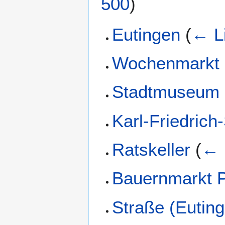
500
)
Eutingen
(
← L
Wochenmarkt
Stadtmuseum 
Karl-Friedrich
Ratskeller
(
← 
Bauernmarkt P
Straße (Eutin