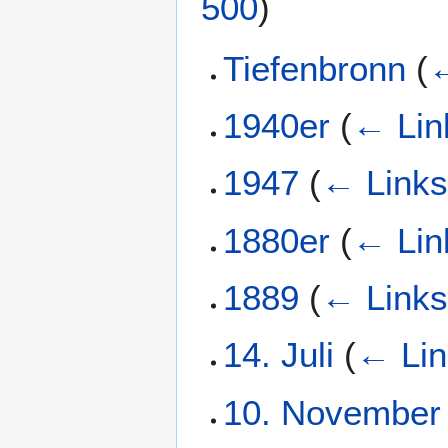
500
)
Tiefenbronn
(
←
1940er
(
← Lin
1947
(
← Link
1880er
(
← Lin
1889
(
← Link
14. Juli
(
← Lin
10. November