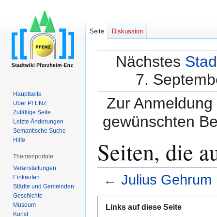
Seite
Diskussion
Nächstes
Stad
7. Septembe
Hauptseite
Zur Anmeldung a
Über PFENZ
Zufällige Seite
gewünschten Be
Letzte Änderungen
Semantische Suche
Seiten, die a
Hilfe
Themenportale
Veranstaltungen
←
Julius Gehrum
Einkaufen
Städte und Gemeinden
Geschichte
Zur
Zur
Museum
Links auf diese Seite
Navigation
Suche
Kunst