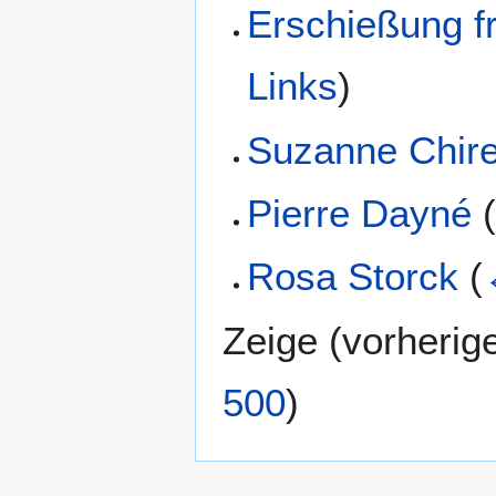
Erschießung f
Links
)
Suzanne Chire
Pierre Dayné
Rosa Storck
(
Zeige (
vorherig
500
)