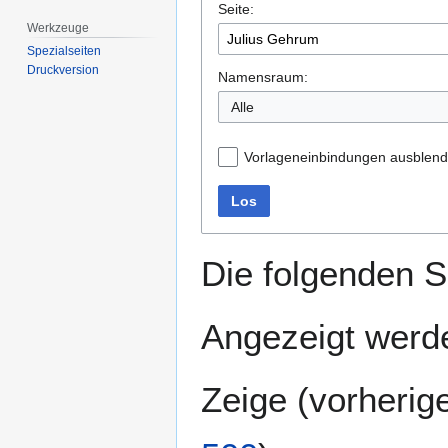
Seite:
springen
springen
Werkzeuge
Spezialseiten
Druckversion
Namensraum:
Alle
Vorlageneinbindungen ausblen
Los
Die folgenden S
Angezeigt werde
Zeige (
vorherig