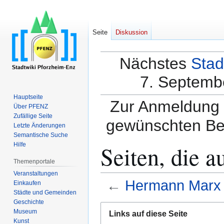
Seite
Diskussion
Nächstes
Stad
7. Septembe
Hauptseite
Zur Anmeldung a
Über PFENZ
Zufällige Seite
gewünschten Be
Letzte Änderungen
Semantische Suche
Seiten, die 
Hilfe
Themenportale
Veranstaltungen
←
Hermann Marx
Einkaufen
Städte und Gemeinden
Geschichte
Zur
Zur
Museum
Links auf diese Seite
Navigation
Suche
Kunst