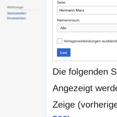
Seite:
springen
springen
Werkzeuge
Spezialseiten
Druckversion
Namensraum:
Alle
Vorlageneinbindungen ausblen
Los
Die folgenden S
Angezeigt werde
Zeige (
vorherig