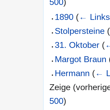
500
)
1890
(
← Link
Stolpersteine
31. Oktober
(
←
Margot Braun
Hermann
(
← L
Zeige (
vorherig
500
)