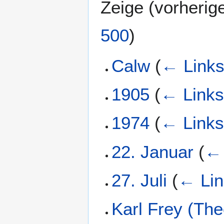
Zeige (
vorherig
500
)
Calw
(
← Link
1905
(
← Link
1974
(
← Link
22. Januar
(
← 
27. Juli
(
← Lin
Karl Frey (The