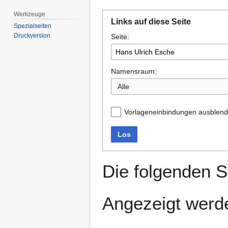
Werkzeuge
Zur
Zur
Links auf diese Seite
Navigation
Suche
Spezialseiten
Druckversion
Seite:
springen
springen
Namensraum:
Alle
Vorlageneinbindungen ausblen
Los
Die folgenden S
Angezeigt werde