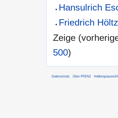
Hansulrich Es
Friedrich Höltz
Zeige (
vorherig
500
)
Datenschutz
Über PFENZ
Haftungsaussch