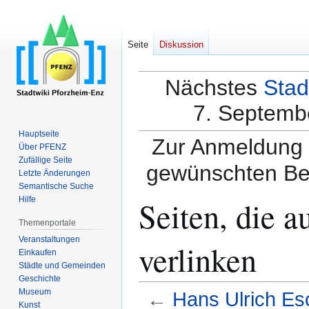
Seite
Diskussion
Nächstes
Stad
7. Septembe
Hauptseite
Zur Anmeldung a
Über PFENZ
Zufällige Seite
gewünschten Be
Letzte Änderungen
Semantische Suche
Seiten, die 
Hilfe
Themenportale
Veranstaltungen
verlinken
Einkaufen
Städte und Gemeinden
Geschichte
Museum
←
Hans Ulrich Es
Kunst