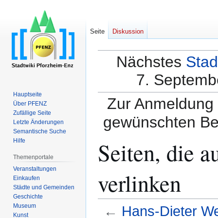
Seite
Diskussion
Nächstes
Stad
7. Septembe
Hauptseite
Zur Anmeldung a
Über PFENZ
Zufällige Seite
gewünschten Be
Letzte Änderungen
Semantische Suche
Seiten, die 
Hilfe
Themenportale
Veranstaltungen
verlinken
Einkaufen
Städte und Gemeinden
Geschichte
Museum
←
Hans-Dieter We
Kunst