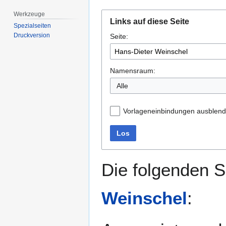
Werkzeuge
Zur
Zur
Links auf diese Seite
Navigation
Suche
Spezialseiten
Druckversion
Seite:
springen
springen
Namensraum:
Alle
Vorlageneinbindungen ausblen
Los
Die folgenden S
Weinschel
: