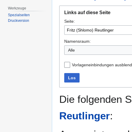
Werkzeuge
Zur
Zur
Links auf diese Seite
Navigation
Suche
Spezialseiten
Druckversion
Seite:
springen
springen
Namensraum:
Alle
Vorlageneinbindungen ausblen
Los
Die folgenden S
Reutlinger
: