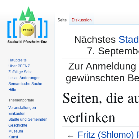
Seite
Diskussion
Nächstes
Stad
7. Septembe
Hauptseite
Zur Anmeldung a
Über PFENZ
Zufällige Seite
gewünschten Be
Letzte Änderungen
Semantische Suche
Seiten, die a
Hilfe
Themenportale
Veranstaltungen
verlinken
Einkaufen
Städte und Gemeinden
Geschichte
Museum
←
Fritz (Shlomo) 
Kunst