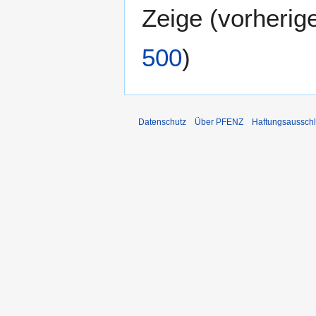
Zeige (
vorherig
500
)
Datenschutz
Über PFENZ
Haftungsaussch