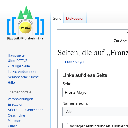
Seite
Diskussion
Zur Anme
Seiten, die auf „Fran
Hauptseite
Über PFENZ
←
Franz Mayer
Zufällige Seite
Zur
Zur
Letzte Änderungen
Links auf diese Seite
Semantische Suche
Navigation
Suche
Hilfe
Seite:
springen
springen
Themenportale
Veranstaltungen
Namensraum:
Einkaufen
Städte und Gemeinden
Alle
Geschichte
Museum
Vorlageneinbindungen ausblen
Kunst