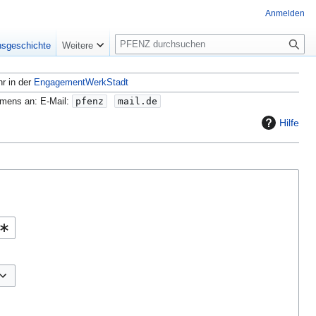
Anmelden
S
nsgeschichte
Weitere
u
c
hr in der
EngagementWerkStadt
h
e
amens an: E-Mail:
pfenz
mail.de
Hilfe