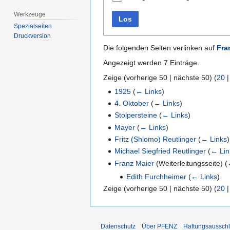
Werkzeuge
Los
Spezialseiten
Druckversion
Die folgenden Seiten verlinken auf
Fra
Angezeigt werden 7 Einträge.
Zeige (
vorherige 50
|
nächste 50
) (
20
1925
(
← Links
)
4. Oktober
(
← Links
)
Stolpersteine
(
← Links
)
Mayer
(
← Links
)
Fritz (Shlomo) Reutlinger
(
← Links
)
Michael Siegfried Reutlinger
(
← Lin
Franz Maier
(Weiterleitungsseite)
(
Edith Furchheimer
(
← Links
)
Zeige (
vorherige 50
|
nächste 50
) (
20
Datenschutz
Über PFENZ
Haftungsaussch