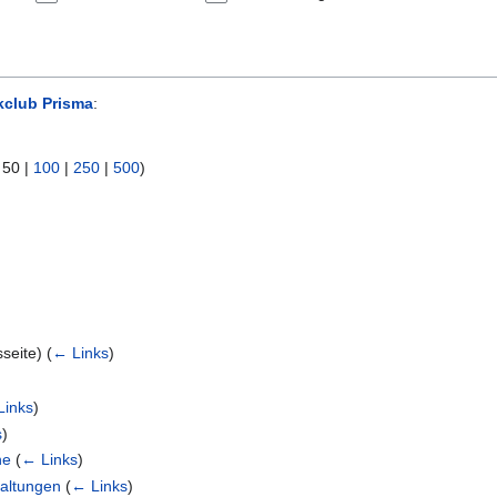
kclub Prisma
:
|
50
|
100
|
250
|
500
)
sseite)
(
← Links
)
Links
)
s
)
ne
(
← Links
)
taltungen
(
← Links
)