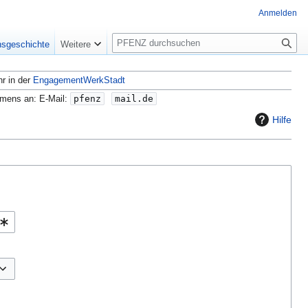
Anmelden
S
nsgeschichte
Weitere
u
c
hr in der
EngagementWerkStadt
h
e
amens an: E-Mail:
pfenz
mail.de
Hilfe