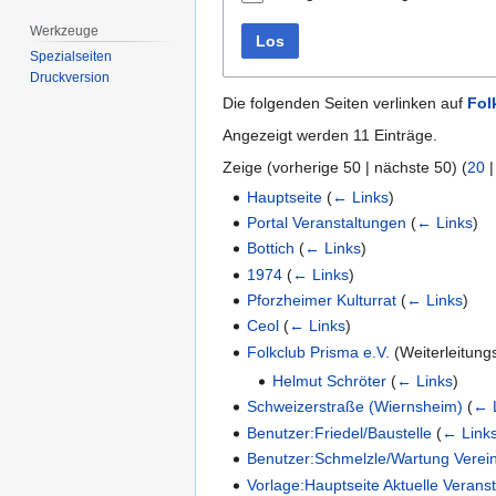
Werkzeuge
Los
Spezialseiten
Druckversion
Die folgenden Seiten verlinken auf
Fol
Angezeigt werden 11 Einträge.
Zeige (
vorherige 50
|
nächste 50
) (
20
Hauptseite
(
← Links
)
Portal Veranstaltungen
(
← Links
)
Bottich
(
← Links
)
1974
(
← Links
)
Pforzheimer Kulturrat
(
← Links
)
Ceol
(
← Links
)
Folkclub Prisma e.V.
(Weiterleitung
Helmut Schröter
(
← Links
)
Schweizerstraße (Wiernsheim)
(
← 
Benutzer:Friedel/Baustelle
(
← Link
Benutzer:Schmelzle/Wartung Verei
Vorlage:Hauptseite Aktuelle Verans