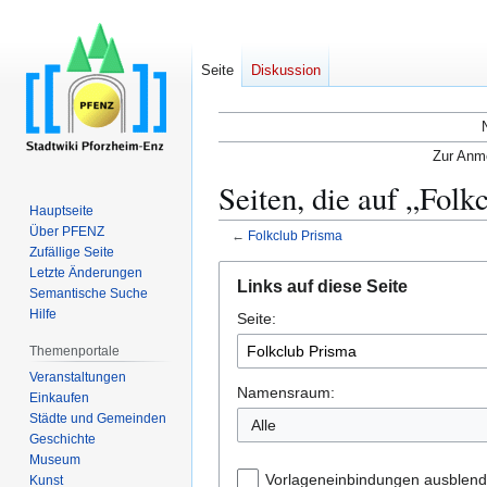
Seite
Diskussion
Zur Anme
Seiten, die auf „Folk
Hauptseite
Über PFENZ
←
Folkclub Prisma
Zufällige Seite
Zur
Zur
Letzte Änderungen
Links auf diese Seite
Semantische Suche
Navigation
Suche
Hilfe
Seite:
springen
springen
Themenportale
Veranstaltungen
Namensraum:
Einkaufen
Städte und Gemeinden
Alle
Geschichte
Museum
Vorlageneinbindungen ausblen
Kunst