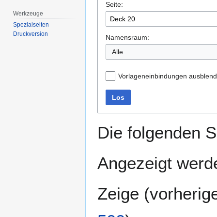
Seite:
springen
springen
Werkzeuge
Spezialseiten
Druckversion
Namensraum:
Alle
Vorlageneinbindungen ausblen
Los
Die folgenden S
Angezeigt werde
Zeige (
vorherig