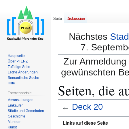
Seite
Diskussion
Nächstes
Stad
7. Septembe
Hauptseite
Zur Anmeldung a
Über PFENZ
Zufällige Seite
gewünschten Be
Letzte Änderungen
Semantische Suche
Seiten, die a
Hilfe
Themenportale
Veranstaltungen
←
Deck 20
Einkaufen
Städte und Gemeinden
Geschichte
Zur
Zur
Museum
Links auf diese Seite
Navigation
Suche
Kunst