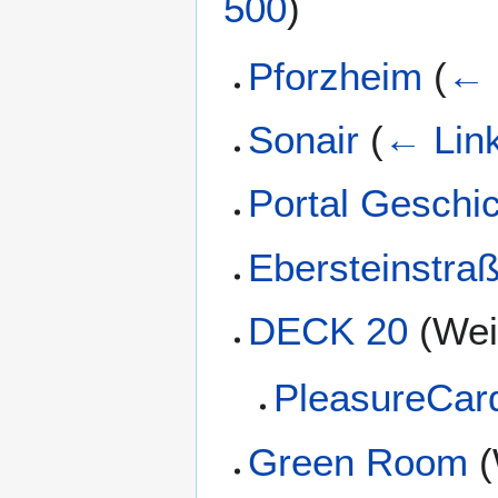
500
)
Pforzheim
(
← 
Sonair
(
← Lin
Portal Geschi
Ebersteinstra
DECK 20
(Weit
PleasureCar
Green Room
(