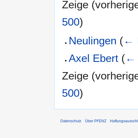
Zeige (
vorherig
500
)
Neulingen
(
← 
Axel Ebert
(
← 
Zeige (
vorherig
500
)
Datenschutz
Über PFENZ
Haftungsaussch