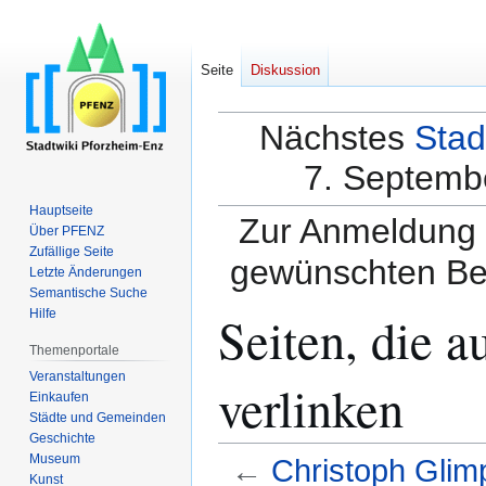
Seite
Diskussion
Nächstes
Stad
7. Septembe
Hauptseite
Zur Anmeldung a
Über PFENZ
Zufällige Seite
gewünschten Be
Letzte Änderungen
Semantische Suche
Seiten, die 
Hilfe
Themenportale
Veranstaltungen
verlinken
Einkaufen
Städte und Gemeinden
Geschichte
Museum
←
Christoph Glim
Kunst