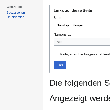
Werkzeuge
Zur
Zur
Links auf diese Seite
Navigation
Suche
Spezialseiten
Druckversion
Seite:
springen
springen
Namensraum:
Alle
Vorlageneinbindungen ausblen
Los
Die folgenden S
Angezeigt werde