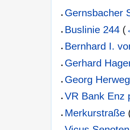
Gernsbacher S
Buslinie 244
(
Bernhard I. v
Gerhard Hage
Georg Herwe
VR Bank Enz 
Merkurstraße
Vicus Senoten