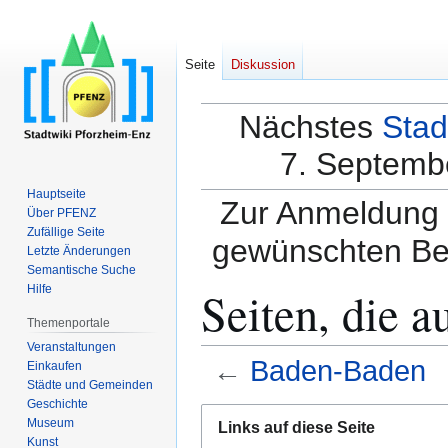
Seite
Diskussion
Nächstes
Stad
7. Septembe
Hauptseite
Zur Anmeldung a
Über PFENZ
Zufällige Seite
gewünschten Be
Letzte Änderungen
Semantische Suche
Seiten, die 
Hilfe
Themenportale
Veranstaltungen
←
Baden-Baden
Einkaufen
Städte und Gemeinden
Geschichte
Zur
Zur
Museum
Links auf diese Seite
Navigation
Suche
Kunst