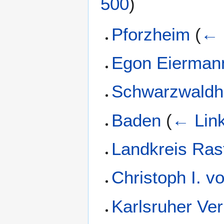
500
)
Pforzheim
(
← 
Egon Eierman
Schwarzwaldh
Baden
(
← Lin
Landkreis Rast
Christoph I. 
Karlsruher Ve