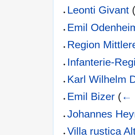
Leonti Givant
Emil Odenhei
Region Mittler
Infanterie-Reg
Karl Wilhelm D
Emil Bizer
(
← 
Johannes Heyn
Villa rustica A