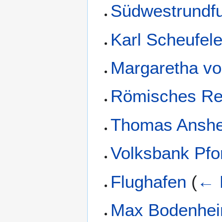
Südwestrundf
Karl Scheufe
Margaretha vo
Römisches Re
Thomas Ansh
Volksbank Pfo
Flughafen
(
← 
Max Bodenhe