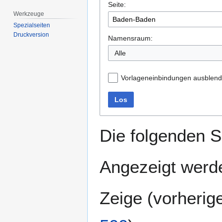
Seite:
springen
springen
Werkzeuge
Spezialseiten
Druckversion
Namensraum:
Alle
Vorlageneinbindungen ausblen
Los
Die folgenden S
Angezeigt werde
Zeige (
vorherig