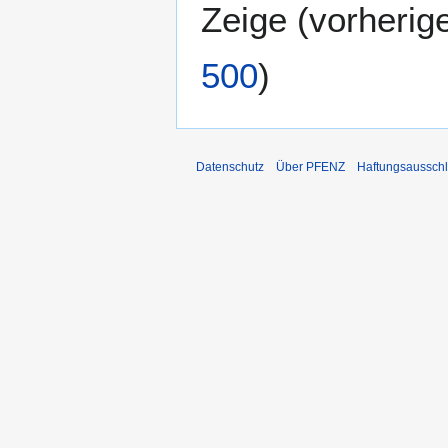
Zeige (
vorherig
500
)
Datenschutz
Über PFENZ
Haftungsaussch