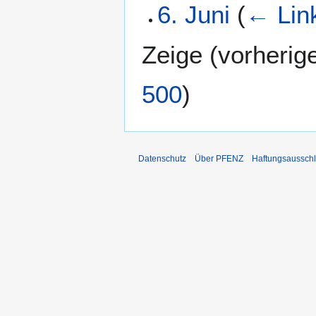
6. Juni
(
← Lin
Zeige (
vorherig
500
)
Datenschutz
Über PFENZ
Haftungsaussch