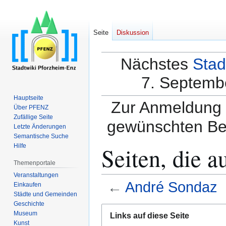
Seite
Diskussion
Nächstes
Stad
7. Septembe
Hauptseite
Zur Anmeldung a
Über PFENZ
Zufällige Seite
gewünschten Be
Letzte Änderungen
Semantische Suche
Seiten, die 
Hilfe
Themenportale
Veranstaltungen
←
André Sondaz
Einkaufen
Städte und Gemeinden
Geschichte
Zur
Zur
Museum
Links auf diese Seite
Navigation
Suche
Kunst