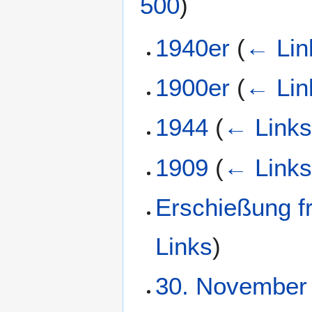
500
)
1940er
(
← Lin
1900er
(
← Lin
1944
(
← Link
1909
(
← Link
Erschießung f
Links
)
30. November