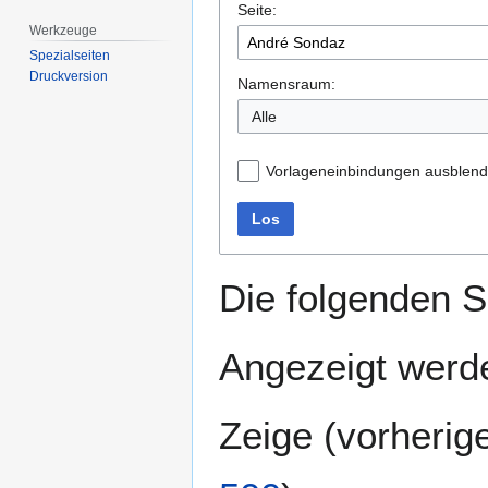
Seite:
springen
springen
Werkzeuge
Spezialseiten
Druckversion
Namensraum:
Alle
Vorlageneinbindungen ausblen
Los
Die folgenden S
Angezeigt werde
Zeige (
vorherig