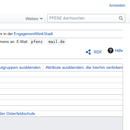
Anmelden
S
Weitere
u
c
hr in der
EngagementWerkStadt
h
e
amens an: E-Mail:
pfenz
mail.de
Hilfe
RDF
butgruppen ausblenden
Attribute ausblenden, die hierhin verlinken
der Osterfeldschule