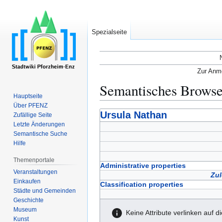
Spezialseite
Zur Anme
Semantisches Brows
Hauptseite
Über PFENZ
Zur
Zur
Ursula Nathan
Zufällige Seite
Navigation
Suche
Letzte Änderungen
Semantische Suche
springen
springen
Hilfe
Themenportale
Administrative properties
Veranstaltungen
Zul
Einkaufen
Classification properties
Städte und Gemeinden
Geschichte
Museum
Keine Attribute verlinken auf d
Kunst