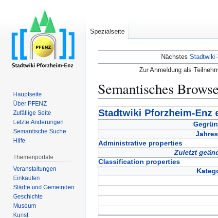
Spezialseite
Nächstes
Stadtwiki-
Zur Anmeldung als Teilnehm
Semantisches Brows
Hauptseite
Über PFENZ
Zur
Zur
Stadtwiki Pforzheim-Enz e
Zufällige Seite
Navigation
Suche
Letzte Änderungen
Gegrün
Semantische Suche
springen
springen
Jahres
Hilfe
Administrative properties
Zuletzt geän
Themenportale
Classification properties
Veranstaltungen
Katego
Einkaufen
Städte und Gemeinden
Geschichte
Museum
Kunst