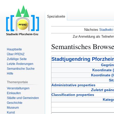
Spezialseite
Nächstes
Stadtwiki-
Zur Anmeldung als Teilnehm
Semantisches Brows
Hauptseite
Über PFENZ
Zur
Zur
Stadtjugendring Pforzhei
Zufällige Seite
Navigation
Suche
Letzte Änderungen
Gegrün
Semantische Suche
springen
springen
Koordinate (
Hilfe
Koordinate (
Sit
Themenportale
Administrative properties
Veranstaltungen
Zuletzt geän
Einkaufen
Classification properties
Städte und Gemeinden
Katego
Geschichte
Museum
Kunst