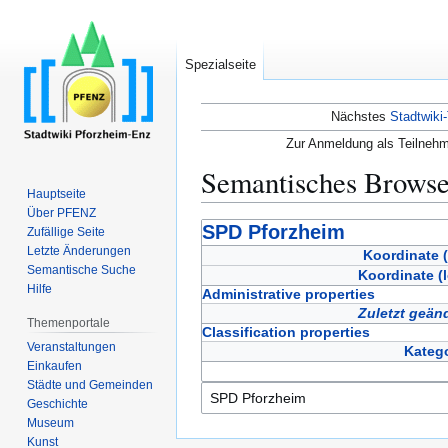
Spezialseite
Nächstes
Stadtwiki-
Zur Anmeldung als Teilnehm
Semantisches Brows
Hauptseite
Über PFENZ
Zur
Zur
SPD Pforzheim
Zufällige Seite
Navigation
Suche
Letzte Änderungen
Koordinate (
Semantische Suche
springen
springen
Koordinate (
Hilfe
Administrative properties
Zuletzt geän
Themenportale
Classification properties
Veranstaltungen
Katego
Einkaufen
Städte und Gemeinden
Geschichte
Museum
Kunst