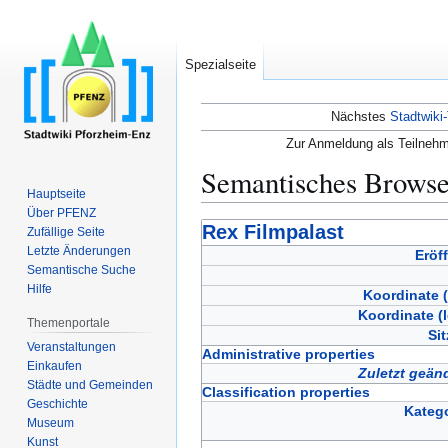
Spezialseite
Nächstes
Stadtwiki-
Zur Anmeldung als Teilnehm
Semantisches Brows
Hauptseite
Über PFENZ
Zur
Zur
Rex Filmpalast
Zufällige Seite
Navigation
Suche
Letzte Änderungen
Eröf
Semantische Suche
springen
springen
Hilfe
Koordinate (
Koordinate (
Themenportale
Sit
Veranstaltungen
Administrative properties
Einkaufen
Zuletzt geän
Städte und Gemeinden
Classification properties
Geschichte
Katego
Museum
Kunst