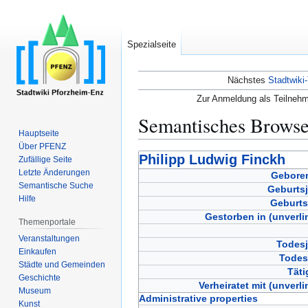
Spezialseite
Nächstes
Stadtwiki-
Zur Anmeldung als Teilnehm
Semantisches Brows
Hauptseite
Über PFENZ
Zur
Zur
Philipp Ludwig Finckh
Zufällige Seite
Navigation
Suche
Letzte Änderungen
Geboren
Semantische Suche
springen
springen
Geburtsj
Hilfe
Geburts
Gestorben in (unverli
Themenportale
Veranstaltungen
Todesj
Einkaufen
Todes
Städte und Gemeinden
Täti
Geschichte
Verheiratet mit (unverli
Museum
Administrative properties
Kunst