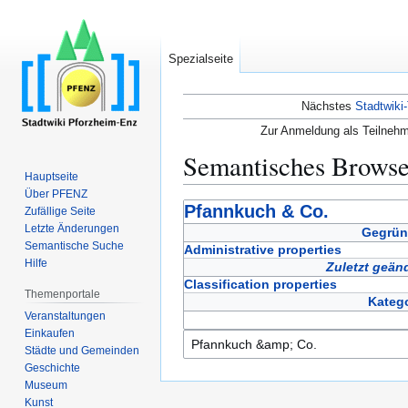
Spezialseite
Nächstes
Stadtwiki-
Zur Anmeldung als Teilnehm
Semantisches Brows
Hauptseite
Über PFENZ
Zur
Zur
Pfannkuch & Co.
Zufällige Seite
Navigation
Suche
Letzte Änderungen
Gegrün
Semantische Suche
springen
springen
Administrative properties
Hilfe
Zuletzt geän
Classification properties
Themenportale
Katego
Veranstaltungen
Einkaufen
Städte und Gemeinden
Geschichte
Museum
Kunst