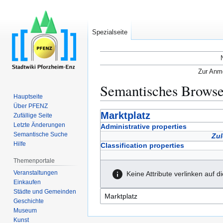
Spezialseite
Zur Anme
Semantisches Brows
Hauptseite
Über PFENZ
Zur
Zur
Marktplatz
Zufällige Seite
Navigation
Suche
Letzte Änderungen
Administrative properties
Semantische Suche
springen
springen
Zul
Hilfe
Classification properties
Themenportale
Veranstaltungen
Keine Attribute verlinken auf d
Einkaufen
Städte und Gemeinden
Geschichte
Museum
Kunst