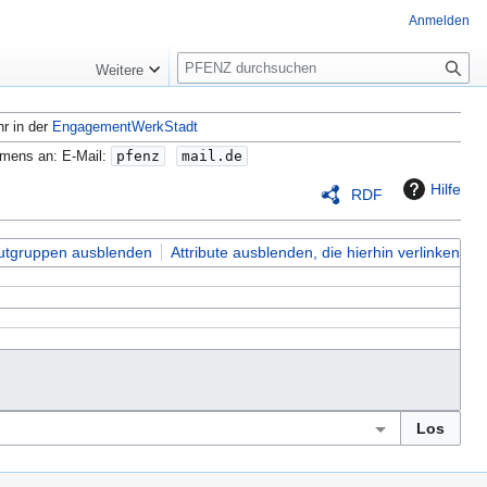
Anmelden
S
Weitere
u
c
hr in der
EngagementWerkStadt
h
e
amens an: E-Mail:
pfenz
mail.de
Hilfe
RDF
butgruppen ausblenden
Attribute ausblenden, die hierhin verlinken