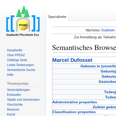
Spezialseite
Nächstes
Stadtwiki-
Zur Anmeldung als Teilnehm
Semantisches Brows
Hauptseite
Über PFENZ
Zur
Zur
Marcel Dufosset
Zufällige Seite
Navigation
Suche
Letzte Änderungen
Geboren in (unverli
Semantische Suche
springen
springen
Geburtsj
Hilfe
Geburts
Gestorben
Themenportale
Veranstaltungen
Todesj
Einkaufen
Todes
Städte und Gemeinden
Administrative properties
Geschichte
Zuletzt geän
Museum
Classification properties
Kunst