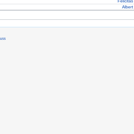
Felicitas
Albert
luss