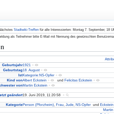
Nächstes
Stadtwiki-Treffen
für alle Interessierten: Montag 7. September, 18 U
ldung als Teilnehmer bitte E-Mail mit Nennung des gewünschten Benutzern
en
Attri
Geburtsjahr
1921
+
Geburtstag
18. August
+
Ist
Kategorie:NS-Opfer
+
Kind von
Albert Eckstein
+
und
Felicitas Eckstein
+
chwester von
Martin Eckstein
+
etzt geändert
19. Juni 2019, 11:20:58
+
Kategorie
Person (Pforzheim)
,
Frau
,
Jude
,
NS-Opfer
und
Eckstein
Martin