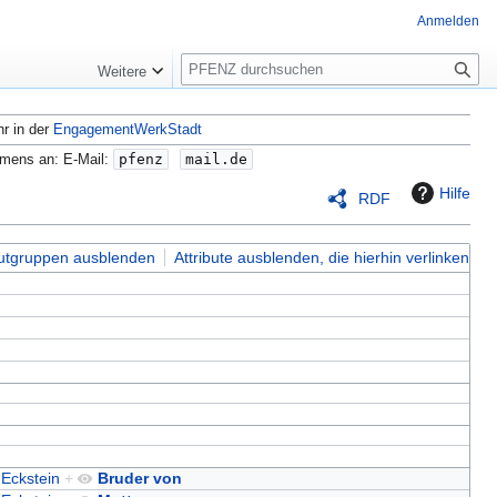
Anmelden
S
Weitere
u
c
hr in der
EngagementWerkStadt
h
e
amens an: E-Mail:
pfenz
mail.de
Hilfe
RDF
butgruppen ausblenden
Attribute ausblenden, die hierhin verlinken
 Eckstein
+
Bruder von