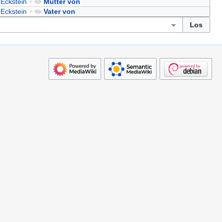
 Eckstein
+
Mutter von
 Eckstein
+
Vater von