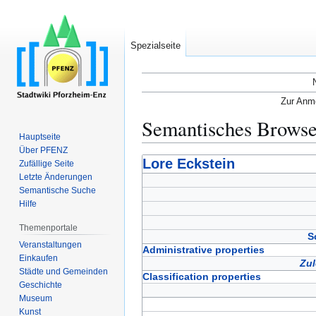
Spezialseite
Zur Anme
Semantisches Brows
Hauptseite
Über PFENZ
Zur
Zur
Lore Eckstein
Zufällige Seite
Navigation
Suche
Letzte Änderungen
Semantische Suche
springen
springen
Hilfe
Themenportale
S
Veranstaltungen
Administrative properties
Einkaufen
Zul
Städte und Gemeinden
Classification properties
Geschichte
Museum
Kunst