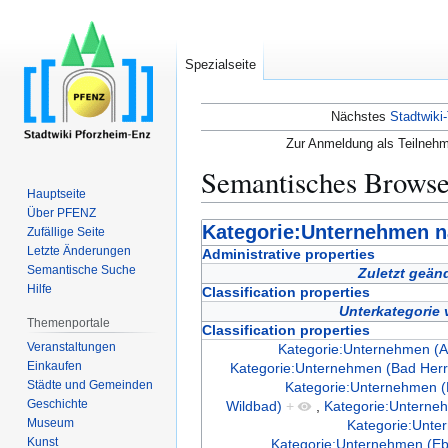
Spezialseite
Nächstes
Stadtwiki-
Zur Anmeldung als Teilnehm
Semantisches Brows
Hauptseite
Über PFENZ
Zur
Zur
Kategorie:Unternehmen n
Zufällige Seite
Navigation
Suche
Letzte Änderungen
Administrative properties
Semantische Suche
springen
springen
Zuletzt geän
Hilfe
Classification properties
Unterkategorie
Themenportale
Classification properties
Veranstaltungen
Kategorie:Unternehmen (Al
Einkaufen
Kategorie:Unternehmen (Bad Herr
Städte und Gemeinden
Kategorie:Unternehmen (
Geschichte
Wildbad)
+
,
Kategorie:Unterneh
Museum
Kategorie:Unte
Kunst
Kategorie:Unternehmen (E