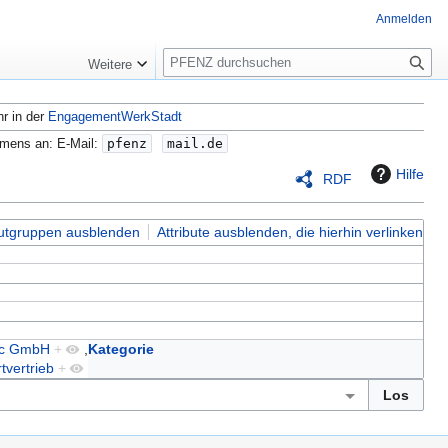
Anmelden
S
Weitere
u
c
hr in der
EngagementWerkStadt
h
e
amens an: E-Mail:
pfenz
mail.de
Hilfe
RDF
butgruppen ausblenden
Attribute ausblenden, die hierhin verlinken
nic GmbH
+
,
Kategorie
tvertrieb
+