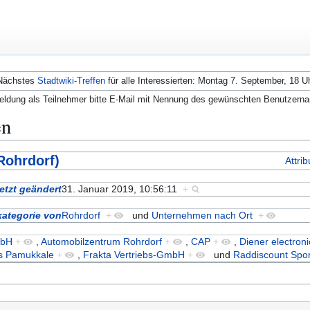
Nächstes
Stadtwiki-Treffen
für alle Interessierten: Montag 7. September, 18 U
ldung als Teilnehmer bitte E-Mail mit Nennung des gewünschten Benutzern
en
Rohrdorf)
Attri
etzt geändert
31. Januar 2019, 10:56:11
+
kategorie von
Rohrdorf
+
und
Unternehmen nach Ort
+
mbH
+
,
Automobilzentrum Rohrdorf
+
,
CAP
+
,
Diener electro
s Pamukkale
+
,
Frakta Vertriebs-GmbH
+
und
Raddiscount Spor