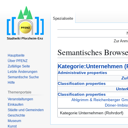
Spezialseite
Zur Anme
Semantisches Brows
Hauptseite
Über PFENZ
Zur
Zur
Kategorie:Unternehmen (
Zufällige Seite
Navigation
Suche
Letzte Änderungen
Administrative properties
Semantische Suche
springen
springen
Zul
Hilfe
Classification properties
Unter
Themenportale
Classification properties
Veranstaltungen
Ahlgrimm & Reichenberger G
Einkaufen
Döner-Imbis
Städte und Gemeinden
Geschichte
Museum
Kunst