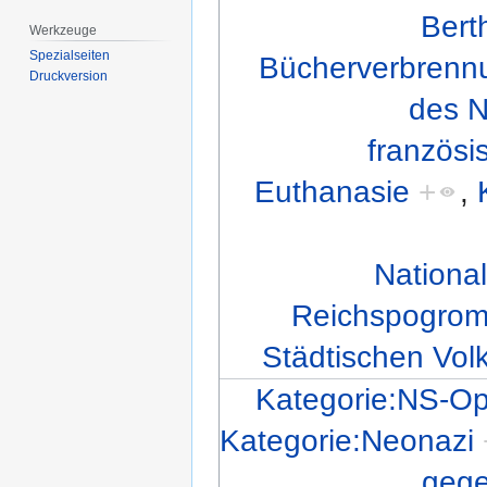
Bert
Werkzeuge
Spezialseiten
Bücherverbrenn
Druckversion
des N
französi
Euthanasie
+
,
Nationa
Reichspogrom
Städtischen Vol
Kategorie:NS-Op
Kategorie:Neonazi
gege