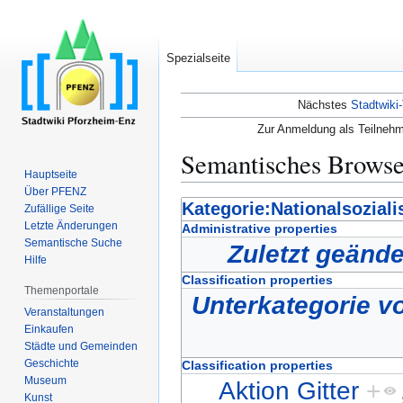
Spezialseite
Nächstes
Stadtwiki-
Zur Anmeldung als Teilnehm
Semantisches Brows
Hauptseite
Über PFENZ
Zur
Zur
Kategorie:Nationalsozial
Zufällige Seite
Navigation
Suche
Letzte Änderungen
Administrative properties
Semantische Suche
springen
springen
Zuletzt geände
Hilfe
Classification properties
Themenportale
Unterkategorie v
Veranstaltungen
Einkaufen
Städte und Gemeinden
Geschichte
Classification properties
Museum
Aktion Gitter
+
Kunst