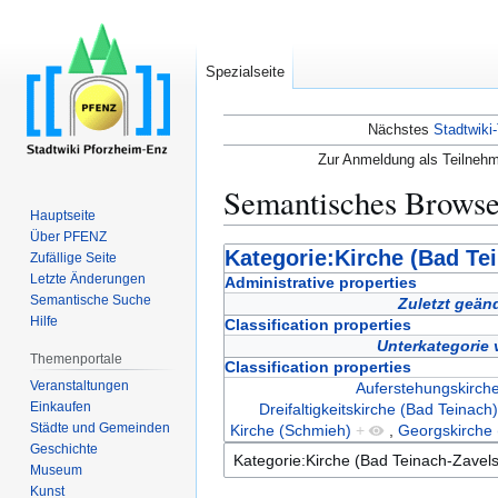
Spezialseite
Nächstes
Stadtwiki-
Zur Anmeldung als Teilnehm
Semantisches Brows
Hauptseite
Über PFENZ
Zur
Zur
Kategorie:Kirche (Bad Tei
Zufällige Seite
Navigation
Suche
Letzte Änderungen
Administrative properties
Semantische Suche
springen
springen
Zuletzt geän
Hilfe
Classification properties
Unterkategorie
Themenportale
Classification properties
Veranstaltungen
Auferstehungskirch
Einkaufen
Dreifaltigkeitskirche (Bad Teinach
Städte und Gemeinden
Kirche (Schmieh)
+
,
Georgskirche 
Geschichte
Museum
Kunst