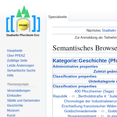
Spezialseite
Nächstes
Stadtwiki-
Zur Anmeldung als Teilnehm
Semantisches Brows
Hauptseite
Über PFENZ
Zur
Zur
Kategorie:Geschichte (Pf
Zufällige Seite
Navigation
Suche
Letzte Änderungen
Administrative properties
Semantische Suche
springen
springen
Zuletzt geän
Hilfe
Classification properties
Unterkategorie
Themenportale
Classification properties
Veranstaltungen
400 Pforzheimer (Sage)
Einkaufen
Republik
+
,
Bertholdstraße 4: "Jud
Städte und Gemeinden
Chronologie der Industrialisieru
Geschichte
Erschießung französischer Wide
Museum
Goldschmiedemeile
+
,
Golds
Kunst
Husarenregiment
+
,
In ei