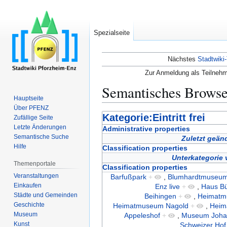
Spezialseite
Nächstes
Stadtwiki-
Zur Anmeldung als Teilnehm
Semantisches Brows
Hauptseite
Über PFENZ
Zur
Zur
Kategorie:Eintritt frei
Zufällige Seite
Navigation
Suche
Letzte Änderungen
Administrative properties
Semantische Suche
springen
springen
Zuletzt geän
Hilfe
Classification properties
Unterkategorie
Themenportale
Classification properties
Veranstaltungen
Barfußpark
+
,
Blumhardtmuseu
Einkaufen
Enz live
+
,
Haus Bü
Städte und Gemeinden
Beihingen
+
,
Heimatm
Geschichte
Heimatmuseum Nagold
+
,
Heima
Museum
Appeleshof
+
,
Museum Joha
Kunst
Schweizer Hof