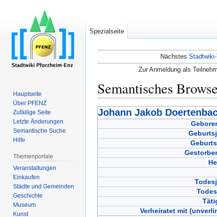
Spezialseite
Nächstes
Stadtwiki-
Zur Anmeldung als Teilnehm
Semantisches Brows
Hauptseite
Über PFENZ
Zur
Zur
Johann Jakob Doertenbac
Zufällige Seite
Navigation
Suche
Letzte Änderungen
Geboren
Semantische Suche
springen
springen
Geburtsj
Hilfe
Geburts
Gestorben
Themenportale
He
Veranstaltungen
Einkaufen
Todesj
Städte und Gemeinden
Todes
Geschichte
Täti
Museum
Verheiratet mit (unverli
Kunst