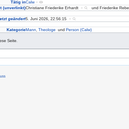
Tätig in
Calw
+
t (unverlinkt)
Christiane Friederike Erhardt
+
und
Friederike Reb
etzt geändert
5. Juni 2026, 22:56:15
+
Kategorie
Mann
,
Theologe
und
Person (Calw)
iese Seite.
luss