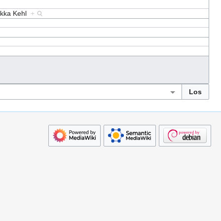
ekka Kehl
+