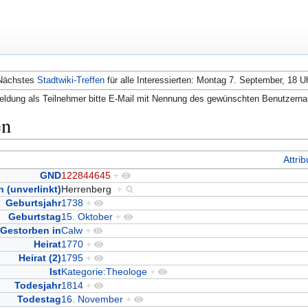
Nächstes
Stadtwiki-Treffen
für alle Interessierten: Montag 7. September, 18 U
ldung als Teilnehmer bitte E-Mail mit Nennung des gewünschten Benutzern
en
Attri
GND
122844645
+
 (unverlinkt)
Herrenberg
+
Geburtsjahr
1738
+
Geburtstag
15. Oktober
+
Gestorben in
Calw
+
Heirat
1770
+
Heirat (2)
1795
+
Ist
Kategorie:Theologe
+
Todesjahr
1814
+
Todestag
16. November
+