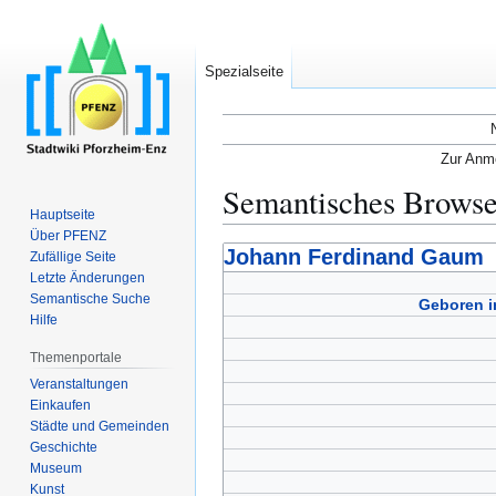
Spezialseite
Zur Anme
Semantisches Brows
Hauptseite
Über PFENZ
Zur
Zur
Johann Ferdinand Gaum
Zufällige Seite
Navigation
Suche
Letzte Änderungen
Semantische Suche
springen
springen
Geboren in
Hilfe
Themenportale
Veranstaltungen
Einkaufen
Städte und Gemeinden
Geschichte
Museum
Kunst