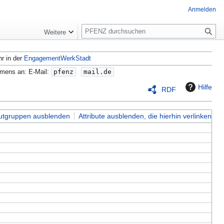
Anmelden
S
Weitere
u
c
hr in der
EngagementWerkStadt
h
e
amens an: E-Mail:
pfenz
mail.de
Hilfe
RDF
butgruppen ausblenden
Attribute ausblenden, die hierhin verlinken