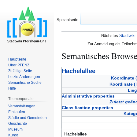
Spezialseite
Nächstes
Stadtwiki-
Zur Anmeldung als Teilnehm
Semantisches Brows
Hauptseite
Über PFENZ
Zur
Zur
Hachelallee
Zufällige Seite
Navigation
Suche
Letzte Änderungen
Koordinate (
Semantische Suche
springen
springen
Koordinate (
Hilfe
Lieg
Administrative properties
Themenportale
Zuletzt geän
Veranstaltungen
Classification properties
Einkaufen
Katego
Städte und Gemeinden
Geschichte
Museum
Kunst