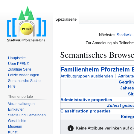
Spezialseite
Nächstes
Stadtwiki-
Zur Anmeldung als Teilnehm
Semantisches Brows
Hauptseite
Über PFENZ
Zur
Zur
Familienheim Pforzheim 
Zufällige Seite
Navigation
Suche
Letzte Änderungen
Attributgruppen ausblenden
Attribut
Semantische Suche
springen
springen
Gegrün
Hilfe
Jahres
Sit
Themenportale
Administrative properties
Veranstaltungen
Zuletzt geän
Einkaufen
Classification properties
Städte und Gemeinden
Katego
Geschichte
Museum
Keine Attribute verlinken auf d
Kunst