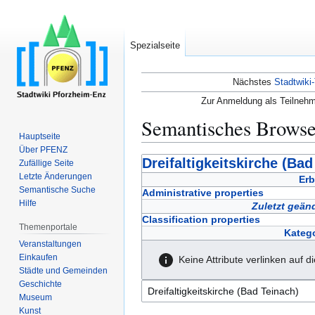
Spezialseite
Nächstes
Stadtwiki-
Zur Anmeldung als Teilnehm
Semantisches Brows
Hauptseite
Über PFENZ
Zur
Zur
Dreifaltigkeitskirche (Bad
Zufällige Seite
Navigation
Suche
Letzte Änderungen
Erb
Semantische Suche
springen
springen
Administrative properties
Hilfe
Zuletzt geän
Classification properties
Themenportale
Katego
Veranstaltungen
Einkaufen
Keine Attribute verlinken auf d
Städte und Gemeinden
Geschichte
Museum
Kunst