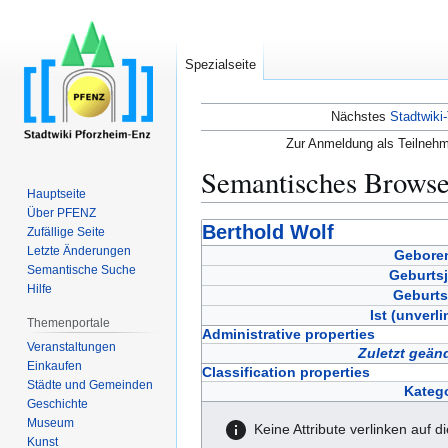
Spezialseite
Nächstes
Stadtwiki-
Zur Anmeldung als Teilnehm
Semantisches Brows
Hauptseite
Über PFENZ
Zur
Zur
Berthold Wolf
Zufällige Seite
Navigation
Suche
Letzte Änderungen
Geboren
Semantische Suche
springen
springen
Geburtsj
Hilfe
Geburts
Ist (unverli
Themenportale
Administrative properties
Veranstaltungen
Zuletzt geän
Einkaufen
Classification properties
Städte und Gemeinden
Katego
Geschichte
Museum
Keine Attribute verlinken auf d
Kunst